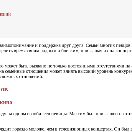
шений
заимопонимание и поддержка друг друга. Семьи многих певцов р
елить время своим родным и близким, приглашая их на концерт
то может быть вызвано не только постоянными отсутствиями на 
 на семейные отношения может влиять высокий уровень конкуре
и сложных отношений.
ков
лкина
ду на одном из юбилеев певицы. Максим был приглашен на этот 
глядит гораздо моложе, чем в телевизионных концертах. Он был 