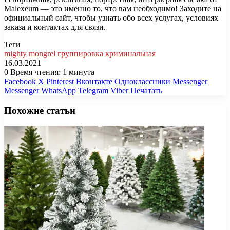
Malexeum — это именно то, что вам необходимо! Заходите на
официальный сайт, чтобы узнать обо всех услугах, условиях
заказа и контактах для связи.
Теги
mighty
mongrel
группировка
криминальная
16.03.2021
0
Время чтения: 1 минута
Facebook
X
Pinterest
Вконтакте
Одноклассники
Messenger
Messenger
WhatsApp
Telegram
Viber
Печатать
Похожие статьи