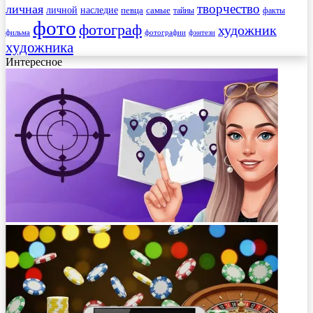
творчество
личная
личной
наследие
самые
певца
факты
тайны
фото
фотограф
художник
фильма
фотографии
фэнтези
художника
Интересное