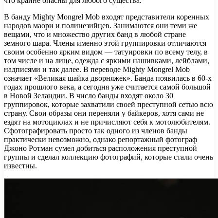
что крайне опасны для любого существа.
В банду Mighty Mongrel Mob входят представители коренных
народов маори и полинезийцев. Занимаются они теми же
вещами, что и множество других банд в любой стране
земного шара. Члены именно этой группировки отличаются
своим особенно ярким видом — татуировки по всему телу, в
том числе и на лице, одежда с яркими нашивками, лейблами,
надписями и так далее. В переводе Mighty Mongrel Mob
означает «Великая шайка дворняжек». Банда появилась в 60-х
годах прошлого века, а сегодня уже считается самой большой
в Новой Зеландии. В число банды входят около 30
группировок, которые захватили своей преступной сетью всю
страну. Свои образы они переняли у байкеров, хотя сами не
ездят на мотоциклах и не причисляют себя к мотолюбителям.
Сфотографировать просто так одного из членов банды
практически невозможно, однако репортажный фотограф
Джоно Ротман сумел добиться расположения преступной
группы и сделал коллекцию фотографий, которые стали очень
известны.