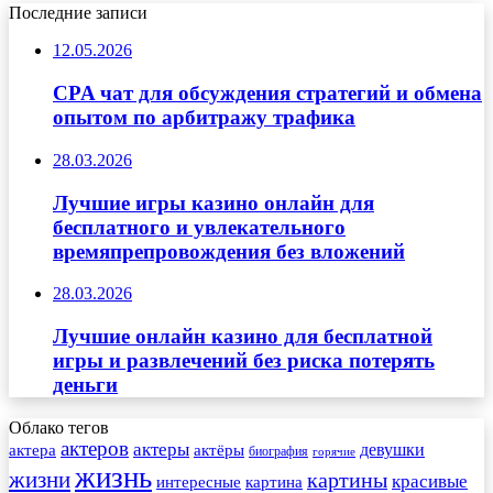
Последние записи
12.05.2026
CPA чат для обсуждения стратегий и обмена
опытом по арбитражу трафика
28.03.2026
Лучшие игры казино онлайн для
бесплатного и увлекательного
времяпрепровождения без вложений
28.03.2026
Лучшие онлайн казино для бесплатной
игры и развлечений без риска потерять
деньги
Облако тегов
актеров
актеры
актера
девушки
актёры
биография
горячие
жизнь
жизни
картины
красивые
интересные
картина