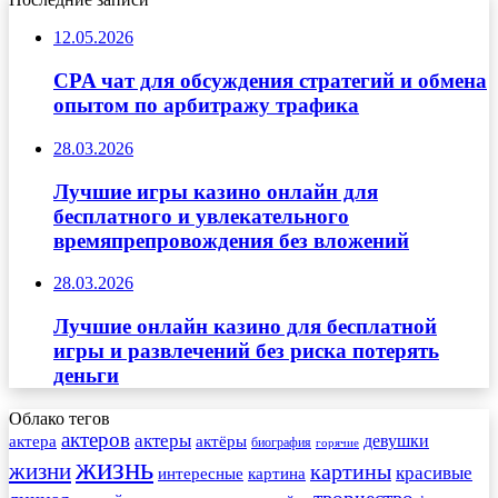
12.05.2026
CPA чат для обсуждения стратегий и обмена
опытом по арбитражу трафика
28.03.2026
Лучшие игры казино онлайн для
бесплатного и увлекательного
времяпрепровождения без вложений
28.03.2026
Лучшие онлайн казино для бесплатной
игры и развлечений без риска потерять
деньги
Облако тегов
актеров
актеры
актера
девушки
актёры
биография
горячие
жизнь
жизни
картины
красивые
интересные
картина