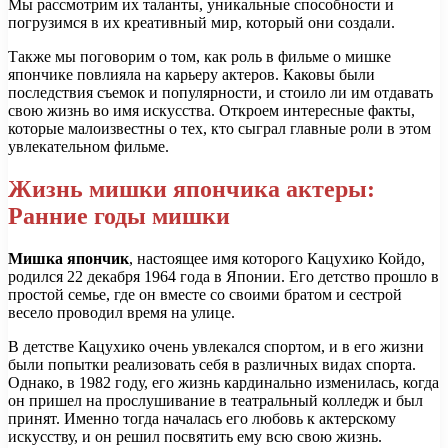
Мы рассмотрим их таланты, уникальные способности и
погрузимся в их креативный мир, который они создали.
Также мы поговорим о том, как роль в фильме о мишке
япончике повлияла на карьеру актеров. Каковы были
последствия съемок и популярности, и стоило ли им отдавать
свою жизнь во имя искусства. Откроем интересные факты,
которые малоизвестны о тех, кто сыграл главные роли в этом
увлекательном фильме.
Жизнь мишки япончика актеры:
Ранние годы мишки
Мишка япончик
, настоящее имя которого Кацухико Койдо,
родился 22 декабря 1964 года в Японии. Его детство прошло в
простой семье, где он вместе со своими братом и сестрой
весело проводил время на улице.
В детстве Кацухико очень увлекался спортом, и в его жизни
были попытки реализовать себя в различных видах спорта.
Однако, в 1982 году, его жизнь кардинально изменилась, когда
он пришел на прослушивание в театральный колледж и был
принят. Именно тогда началась его любовь к актерскому
искусству, и он решил посвятить ему всю свою жизнь.