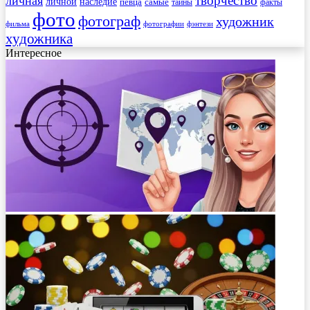
творчество
личная
личной
наследие
самые
певца
факты
тайны
фото
фотограф
художник
фильма
фотографии
фэнтези
художника
Интересное