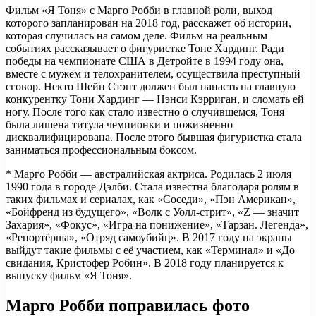
Фильм «Я Тоня» с Марго Робби в главной роли, выход
которого запланирован на 2018 год, расскажет об истории,
которая случилась на самом деле. Фильм на реальным
событиях рассказывает о фигуристке Тоне Хардинг. Ради
победы на чемпионате США в Детройте в 1994 году она,
вместе с мужем и телохранителем, осуществила преступный
сговор. Некто Шейн Стэнт должен был напасть на главную
конкурентку Тони Хардинг — Нэнси Кэрриган, и сломать ей
ногу. После того как стало известно о случившемся, Тоня
была лишена титула чемпионки и пожизненно
дисквалифицирована. После этого бывшая фигуристка стала
заниматься профессиональным боксом.
* Марго Робби — австралийская актриса. Родилась 2 июля
1990 года в городе Дэлби. Стала известна благодаря ролям в
таких фильмах и сериалах, как «Соседи», «Пэн Американ»,
«Бойфренд из будущего», «Волк с Уолл-стрит», «Z — значит
Захария», «Фокус», «Игра на понижение», «Тарзан. Легенда»,
«Репортёрша», «Отряд самоубийц». В 2017 году на экраны
выйдут такие фильмы с её участием, как «Терминал» и «До
свидания, Кристофер Робин». В 2018 году планируется к
выпуску фильм «Я Тоня».
Марго Робби поправилась фото