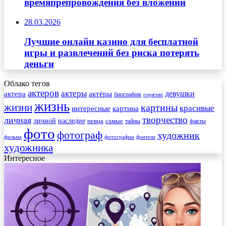
времяпрепровождения без вложений
28.03.2026
Лучшие онлайн казино для бесплатной
игры и развлечений без риска потерять
деньги
Облако тегов
актеров
актеры
актера
девушки
актёры
биография
горячие
жизнь
жизни
картины
красивые
интересные
картина
творчество
личная
личной
наследие
самые
певца
факты
тайны
фото
фотограф
художник
фильма
фотографии
фэнтези
художника
Интересное