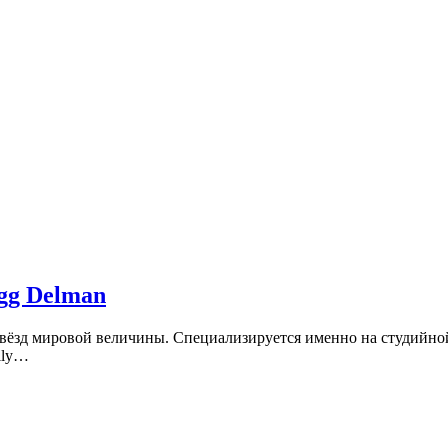
gg Delman
вёзд мировой величины. Специализируется именно на студийной
ily…