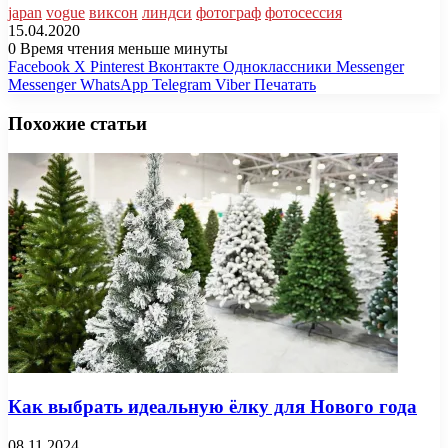
japan
vogue
виксон
линдси
фотограф
фотосессия
15.04.2020
0
Время чтения меньше минуты
Facebook
X
Pinterest
Вконтакте
Одноклассники
Messenger
Messenger
WhatsApp
Telegram
Viber
Печатать
Похожие статьи
Как выбрать идеальную ёлку для Нового года
08.11.2024