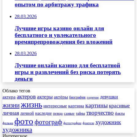
опытом по арбитражу трафика
28.03.2026
Лучшие игры казино онлайн для
бесплатного и увлекательного
времяпрепровождения без вложений
28.03.2026
Лучшие онлайн казино для бесплатной
игры и развлечений без риска потерять
деньги
Облако тегов
актеров
актеры
актера
девушки
актёры
биография
горячие
жизнь
жизни
картины
красивые
интересные
картина
творчество
личная
личной
наследие
самые
певца
факты
тайны
фото
фотограф
художник
фильма
фотографии
фэнтези
художника
Интересное