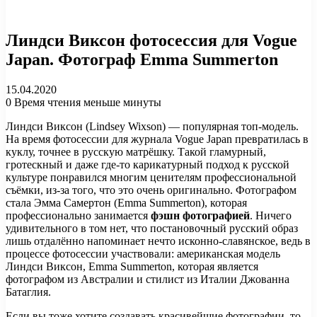
Линдси Виксон фотосессия для Vogue
Japan. Фотограф Emma Summerton
15.04.2020
0
Время чтения меньше минуты
Линдси Виксон (Lindsey Wixson) — популярная топ-модель.
На время фотосессии для журнала Vogue Japan превратилась в
куклу, точнее в русскую матрёшку. Такой гламурный,
гротескный и даже где-то карикатурный подход к русской
культуре понравился многим ценителям профессиональной
съёмки, из-за того, что это очень оригинально. Фотографом
стала Эмма Самертон (Emma Summerton), которая
профессионально занимается
фэшн фотографией
. Ничего
удивительного в том нет, что постановочный русский образ
лишь отдалённо напоминает нечто исконно-славянское, ведь в
процессе фотосессии участвовали: американская модель
Линдси Виксон, Emma Summerton, которая является
фотографом из Австралии и стилист из Италии Джованна
Батаглия.
Если вы тоже хотите создавать красивейшие фотографии, то