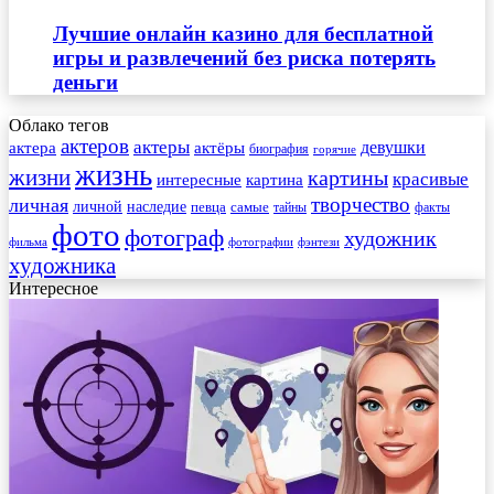
Лучшие онлайн казино для бесплатной
игры и развлечений без риска потерять
деньги
Облако тегов
актеров
актеры
актера
девушки
актёры
биография
горячие
жизнь
жизни
картины
красивые
интересные
картина
творчество
личная
личной
наследие
самые
певца
факты
тайны
фото
фотограф
художник
фильма
фотографии
фэнтези
художника
Интересное