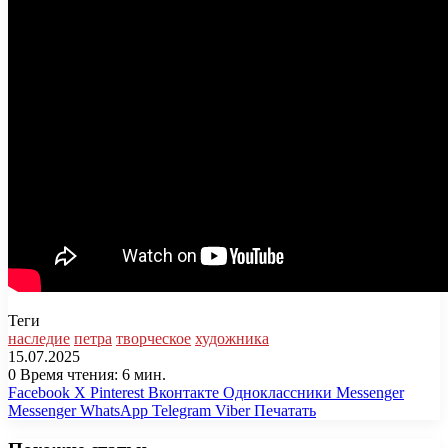
Теги
наследие
петра
творческое
художника
15.07.2025
0
Время чтения: 6 мин.
Facebook
X
Pinterest
Вконтакте
Одноклассники
Messenger
Messenger
WhatsApp
Telegram
Viber
Печатать