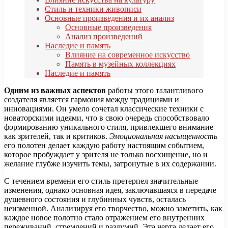
Стиль и техники живописи
Основные произведения и их анализ
Основные произведения
Анализ произведений
Наследие и память
Влияние на современное искусство
Память в музейных коллекциях
Наследие и память
Одним из важных аспектов
работы этого талантливого
создателя является гармония между традициями и
инновациями. Он умело сочетал классические техники с
новаторскими идеями, что в свою очередь способствовало
формированию уникального стиля, привлекшего внимание
как зрителей, так и критиков.
Эмоциональная насыщенность
его полотен делает каждую работу настоящим событием,
которое пробуждает у зрителя не только восхищение, но и
желание глубже изучить темы, затронутые в их содержании.
С течением времени его стиль претерпел значительные
изменения, однако основная идея, заключавшаяся в передаче
душевного состояния и глубинных чувств, осталась
неизменной. Анализируя его творчество, можно заметить, как
каждое новое полотно стало отражением его внутренних
переживаний, стремлений и раздумий. Эта черта делает его