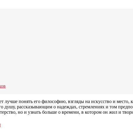
ков
 лучше понять его философию, взгляды на искусство и место, ко
го душу, рассказывающим о надеждах, стремлениях и том предпоч
ерство, но и узнать больше о времени, в котором он жил и твор
ы