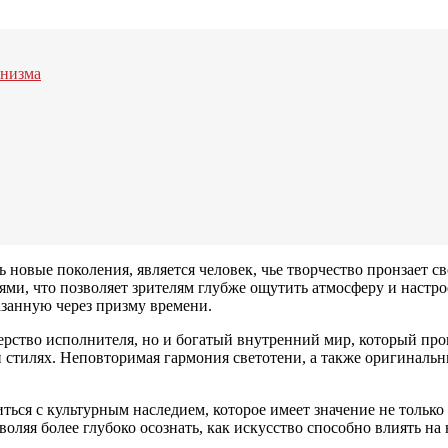
онизма
 новые поколения, является человек, чье творчество пронзает с
, что позволяет зрителям глубже ощутить атмосферу и настрое
азанную через призму времени.
терство исполнителя, но и богатый внутренний мир, который пр
 и стилях. Неповторимая гармония светотени, а также оригинал
ся с культурным наследием, которое имеет значение не только д
оляя более глубоко осознать, как искусство способно влиять н