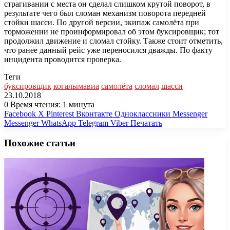
страгивании с места он сделал слишком крутой поворот, в
результате чего был сломан механизм поворота передней
стойки шасси. По другой версии, экипаж самолёта при
торможении не проинформировал об этом буксировщик; тот
продолжил движение и сломал стойку. Также стоит отметить,
что ранее данный рейс уже переносился дважды. По факту
инцидента проводится проверка.
Теги
буксировщик
когалымавиа
самолёта
сломал
шасси
23.10.2018
0
Время чтения: 1 минута
Facebook
X
Pinterest
Вконтакте
Одноклассники
Messenger
Messenger
WhatsApp
Telegram
Viber
Печатать
Похожие статьи