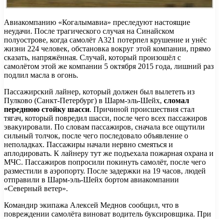
Авиакомпанию «Когалымавиа» преследуют настоящие
неудачи. После трагического случая на Синайском
полуострове, когда самолёт А321 потерпел крушение и унёс
жизни 224 человек, обстановка вокруг этой компании, прямо
сказать, напряжённая. Случай, который произошёл с
самолётом этой же компании 5 октября 2015 года, лишний раз
подлил масла в огонь.
Пассажирский лайнер, который должен был вылететь из
Пулково (Санкт-Петербург) в Шарм-эль-Шейх,
сломал
переднюю стойку шасси
. Причиной происшествия стал
тягач, который повредил шасси, после чего всех пассажиров
эвакуировали. По словам пассажиров, сначала все ощутили
сильный толчок, после чего последовало объявление о
неполадках. Пассажиры начали нервно смеяться и
аплодировать. К лайнеру тут же подъехала пожарная охрана и
МЧС. Пассажиров попросили покинуть самолёт, после чего
разместили в аэропорту. После задержки на 19 часов, людей
отправили в Шарм-эль-Шейх бортом авиакомпании
«Северный ветер».
Командир экипажа Алексей Меднов сообщил, что в
повреждении самолёта виноват водитель буксировщика. При