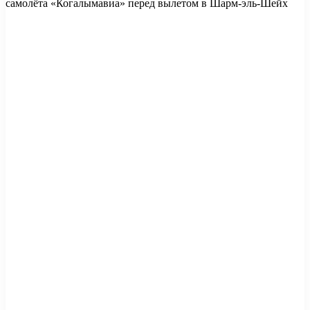
самолёта «Когалымавиа» перед вылетом в Шарм-эль-Шейх