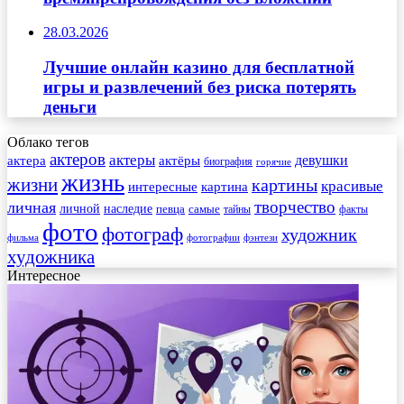
28.03.2026
Лучшие онлайн казино для бесплатной
игры и развлечений без риска потерять
деньги
Облако тегов
актеров
актеры
актера
девушки
актёры
биография
горячие
жизнь
жизни
картины
красивые
интересные
картина
творчество
личная
личной
наследие
самые
певца
факты
тайны
фото
фотограф
художник
фильма
фотографии
фэнтези
художника
Интересное