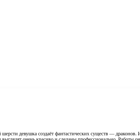
шерсти девушка создаёт фантастических существ — драконов. И
 выглядят очень красиво и сделаны профессионально. Работы оч