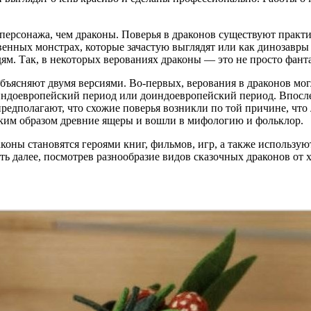
персонажа, чем драконы. Поверья в драконов существуют практи
нных монстрах, которые зачастую выглядят или как динозавры 
ям. Так, в некоторых верованиях драконы — это не просто фанта
бъясняют двумя версиями. Во-первых, верования в драконов мог
 индоевропейский период или доиндоевропейский период. Впосле
предполагают, что схожие поверья возникли по той причине, чт
ким образом древние ящеры и вошли в мифологию и фольклор.
коны становятся героями книг, фильмов, игр, а также использую
ть далее, посмотрев разнообразие видов сказочных драконов о