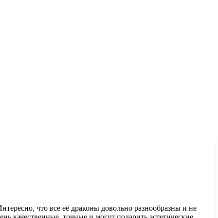
нтересно, что все её драконы довольно разнообразны и не
ень качественные, точные и могут подарить эстетические