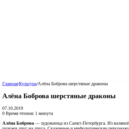
Главная
/
Культура
/
Алёна Боброва шерстяные драконы
Алёна Боброва шерстяные драконы
07.10.2019
0
Время чтения: 1 минута
Алёна Боброва
— художница из Санкт-Петербурга. Из валяной 
похожи друг на друга. Сказочные и мифологические персонажи