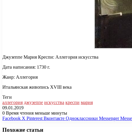
Джузеппе Мария Креспи: Аллегория искусства
Дата написания: 1730 г.
Жанр: Аллегория
Итальянская живопись XVIII века
Теги
аллегория
джузеппе
искусства
креспи
мария
09.01.2019
0
Время чтения меньше минуты
Facebook
X
Pinterest
Вконтакте
Одноклассники
Messenger
Messe
Похожие статьи