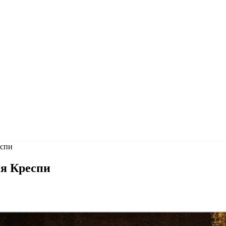
еспи
я Креспи