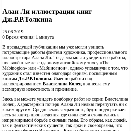
Алан Ли иллюстрации книг
Дж.Р.Р.Толкина
25.06.2019
0
Время чтения: 1 минута
В предыдущей публикации мы уже могли увидеть
потрясающие работы фэнтези художника, профессионального
иллюстратора Алана Ли. Тогда мы могли увидеть его работы,
посвящённые легендарному английскому эпосу «The
Mabinogion» или «Мабиногион», однако упомянули о том, что
художник стал известен благодаря сериям, посвящённым
книгам
Дж.Р.Р.Толкина
. Именно работа над
иллюстрированием
Властелина Колец
принесла ему
всемирную известность и признание.
Здесь вы можете увидеть подборку работ из серии Властелина
Колец. Характерный почерк Алана Ли нельзя перепутать ни с
каким другим. Средневековая мрачность, будто подчеркивает
весь характер произведения, где силы света столкнулись в
непримиримой борьбе с силами тьмы. Его образы, как людей,
так и фантастических существ, так ярки и своеобразны, что
создатели фильма Властелина Колец обратились именно к