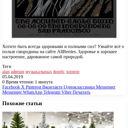
Хотите быть всегда здоровыми и полными сил? Узнайте всё о
пользе смородины на сайте AllBerries. Здоровье и хорошее
настроение, дарованное самой природой.
Теги
alan
афиши
музыкальных
форбс
хоррор
05.04.2019
0
Время чтения: 1 минута
Facebook
X
Pinterest
Вконтакте
Одноклассники
Messenger
Messenger
WhatsApp
Telegram
Viber
Печатать
Похожие статьи