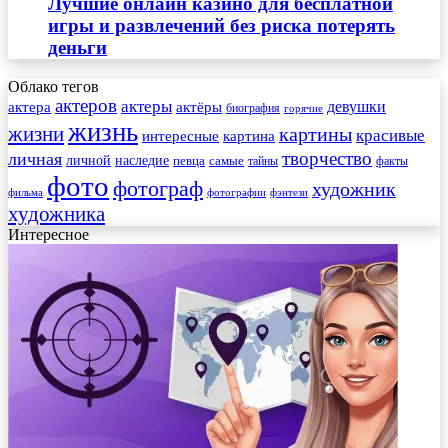
Лучшие онлайн казино для бесплатной
игры и развлечений без риска потерять
деньги
Облако тегов
актеров
актеры
актера
девушки
актёры
биография
горячие
жизнь
жизни
картины
красивые
интересные
картина
творчество
личная
личной
наследие
самые
певца
факты
тайны
фото
фотограф
художник
фильма
фотографии
фэнтези
художника
Интересное