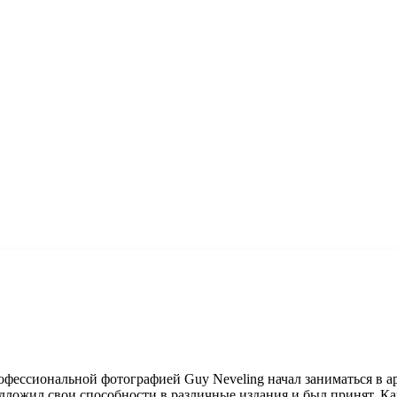
ессиональной фотографией Guy Neveling начал заниматься в арм
едложил свои способности в различные издания и был принят. Ка