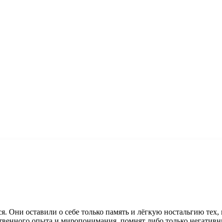
. Они оставили о себе только память и лёгкую ностальгию тех, к
бственного опыта и миропонимания, помнят либо только негати