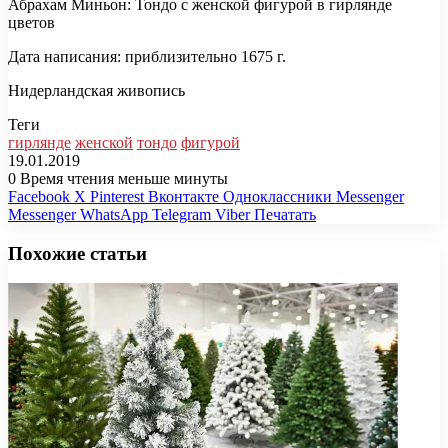
Абрахам Миньон: Тондо с женской фигурой в гирлянде
цветов
Дата написания: приблизительно 1675 г.
Нидерландская живопись
Теги
гирлянде
женской
тондо
фигурой
19.01.2019
0
Время чтения меньше минуты
Facebook
X
Pinterest
Вконтакте
Одноклассники
Messenger
Messenger
WhatsApp
Telegram
Viber
Печатать
Похожие статьи