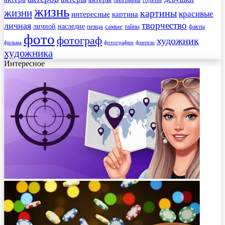
жизнь
жизни
картины
красивые
интересные
картина
творчество
личная
личной
наследие
самые
певца
факты
тайны
фото
фотограф
художник
фильма
фотографии
фэнтези
художника
Интересное