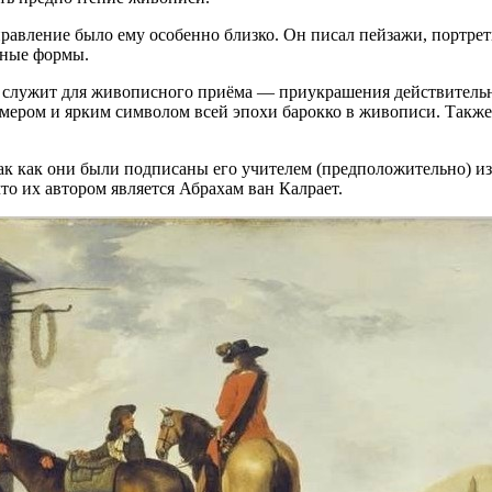
правление было ему особенно близко. Он писал пейзажи, портре
вные формы.
о и служит для живописного приёма — приукрашения действител
мером и ярким символом всей эпохи барокко в живописи. Также
так как они были подписаны его учителем (предположительно) 
что их автором является Абрахам ван Калрает.