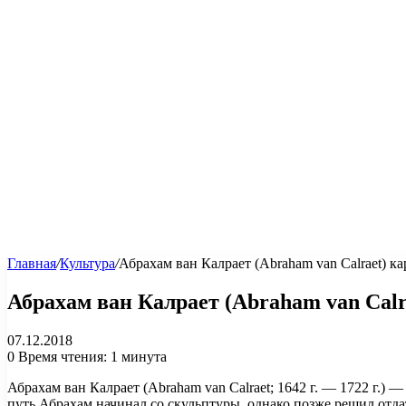
Главная
/
Культура
/
Абрахам ван Калрает (Abraham van Calraet) к
Абрахам ван Калрает (Abraham van Cal
07.12.2018
0
Время чтения: 1 минута
Абрахам ван Калрает (Abraham van Calraet; 1642 г. — 1722 г.) 
путь Абрахам начинал со скульптуры, однако позже решил отд