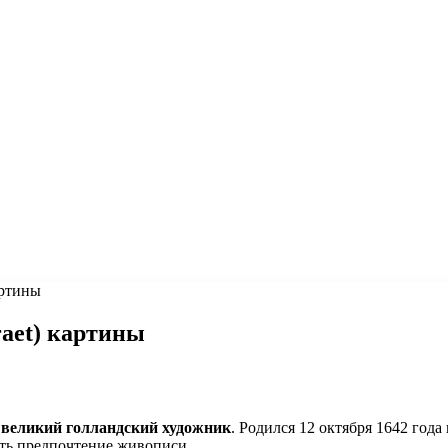
артины
raet) картины
—
великий голландский художник
. Родился 12 октября 1642 года
ать предпочтение живописи.