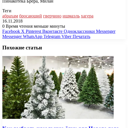
Пинакотека Брера, Милан
Теги
абрахам
бросающий
гверчино
ишмаэль
хагера
16.11.2018
0
Время чтения меньше минуты
Facebook
X
Pinterest
Вконтакте
Одноклассники
Messenger
Messenger
WhatsApp
Telegram
Viber
Печатать
Похожие статьи