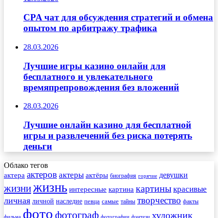
CPA чат для обсуждения стратегий и обмена
опытом по арбитражу трафика
28.03.2026
Лучшие игры казино онлайн для
бесплатного и увлекательного
времяпрепровождения без вложений
28.03.2026
Лучшие онлайн казино для бесплатной
игры и развлечений без риска потерять
деньги
Облако тегов
актеров
актеры
актера
девушки
актёры
биография
горячие
жизнь
жизни
картины
красивые
интересные
картина
творчество
личная
личной
наследие
самые
певца
факты
тайны
фото
фотограф
художник
фильма
фотографии
фэнтези