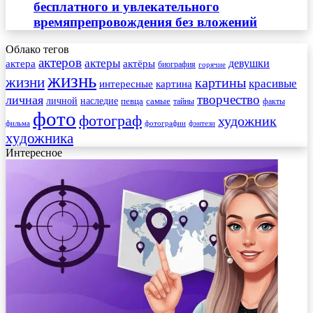
бесплатного и увлекательного
времяпрепровождения без вложений
Облако тегов
актеров
актеры
актера
девушки
актёры
биография
горячие
жизнь
жизни
картины
красивые
интересные
картина
творчество
личная
личной
наследие
самые
певца
факты
тайны
фото
фотограф
художник
фильма
фотографии
фэнтези
художника
Интересное