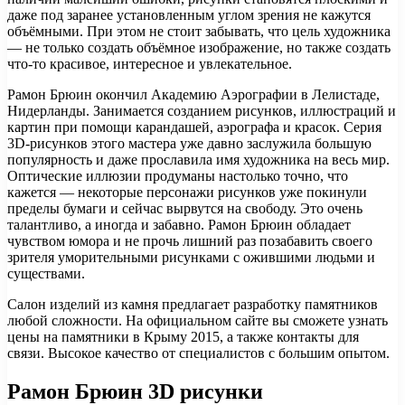
даже под заранее установленным углом зрения не кажутся
объёмными. При этом не стоит забывать, что цель художника
— не только создать объёмное изображение, но также создать
что-то красивое, интересное и увлекательное.
Рамон Брюин окончил Академию Аэрографии в Лелистаде,
Нидерланды. Занимается созданием рисунков, иллюстраций и
картин при помощи карандашей, аэрографа и красок. Серия
3D-рисунков этого мастера уже давно заслужила большую
популярность и даже прославила имя художника на весь мир.
Оптические иллюзии продуманы настолько точно, что
кажется — некоторые персонажи рисунков уже покинули
пределы бумаги и сейчас вырвутся на свободу. Это очень
талантливо, а иногда и забавно. Рамон Брюин обладает
чувством юмора и не прочь лишний раз позабавить своего
зрителя уморительными рисунками с ожившими людьми и
существами.
Салон изделий из камня предлагает разработку памятников
любой сложности. На официальном сайте вы сможете узнать
цены на памятники в Крыму 2015, а также контакты для
связи. Высокое качество от специалистов с большим опытом.
Рамон Брюин 3D рисунки