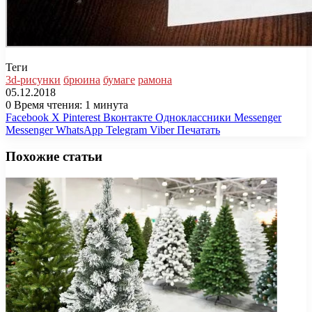
Теги
3d-рисунки
брюина
бумаге
рамона
05.12.2018
0
Время чтения: 1 минута
Facebook
X
Pinterest
Вконтакте
Одноклассники
Messenger
Messenger
WhatsApp
Telegram
Viber
Печатать
Похожие статьи