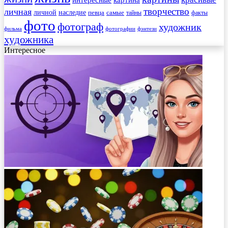
творчество
личная
личной
наследие
самые
певца
факты
тайны
фото
фотограф
художник
фильма
фотографии
фэнтези
художника
Интересное