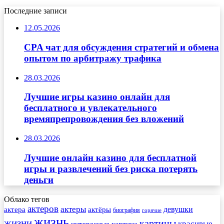
Последние записи
12.05.2026
CPA чат для обсуждения стратегий и обмена
опытом по арбитражу трафика
28.03.2026
Лучшие игры казино онлайн для
бесплатного и увлекательного
времяпрепровождения без вложений
28.03.2026
Лучшие онлайн казино для бесплатной
игры и развлечений без риска потерять
деньги
Облако тегов
актеров
актеры
актера
девушки
актёры
биография
горячие
жизнь
жизни
картины
красивые
интересные
картина