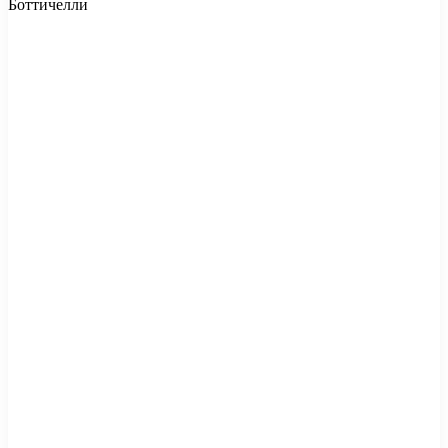
Боттичелли