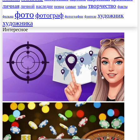
творчество
личная
личной
наследие
самые
певца
факты
тайны
фото
фотограф
художник
фильма
фотографии
фэнтези
художника
Интересное