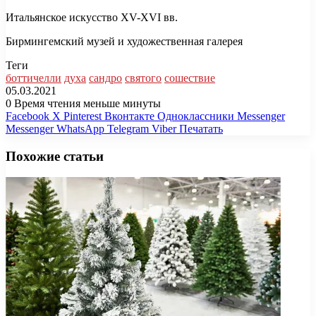
Итальянское искусство XV-XVI вв.
Бирмингемский музей и художественная галерея
Теги
боттичелли
духа
сандро
святого
сошествие
05.03.2021
0
Время чтения меньше минуты
Facebook
X
Pinterest
Вконтакте
Одноклассники
Messenger
Messenger
WhatsApp
Telegram
Viber
Печатать
Похожие статьи