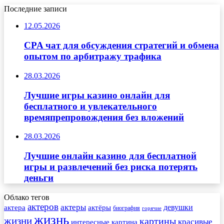
Последние записи
12.05.2026
CPA чат для обсуждения стратегий и обмена
опытом по арбитражу трафика
28.03.2026
Лучшие игры казино онлайн для
бесплатного и увлекательного
времяпрепровождения без вложений
28.03.2026
Лучшие онлайн казино для бесплатной
игры и развлечений без риска потерять
деньги
Облако тегов
актеров
актеры
актера
девушки
актёры
биография
горячие
жизнь
жизни
картины
красивые
интересные
картина