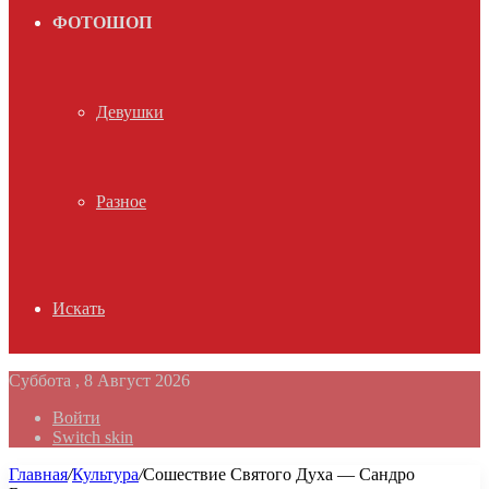
ФОТОШОП
Девушки
Разное
Искать
Суббота , 8 Август 2026
Войти
Switch skin
Главная
/
Культура
/
Сошествие Святого Духа — Сандро