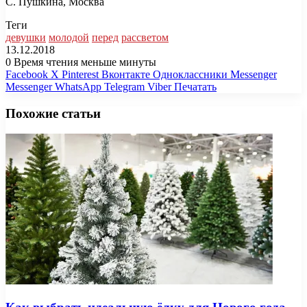
С. Пушкина, Москва
Теги
девушки
молодой
перед
рассветом
13.12.2018
0
Время чтения меньше минуты
Facebook
X
Pinterest
Вконтакте
Одноклассники
Messenger
Messenger
WhatsApp
Telegram
Viber
Печатать
Похожие статьи