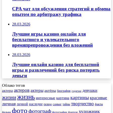
CPA чат для обсуждения стратегий и обмена
опытом по арбитражу трафика
28.03.2026
Лучшие игры казино онлайн для
бесплатного и увлекательного
времяпрепровождения без вложений
28.03.2026
Лучшие онлайн казино для бесплатной
игры и развлечений без риска потерять
деньги
Облако тегов
актеров
актеры
актера
девушки
актёры
биография
горячие
жизнь
жизни
картины
красивые
интересные
картина
творчество
личная
личной
наследие
самые
певца
факты
тайны
фото
фотограф
художник
фильма
фотографии
фэнтези