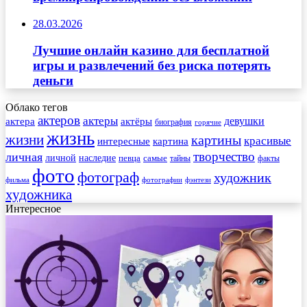
28.03.2026
Лучшие онлайн казино для бесплатной
игры и развлечений без риска потерять
деньги
Облако тегов
актеров
актеры
актера
девушки
актёры
биография
горячие
жизнь
жизни
картины
красивые
интересные
картина
творчество
личная
личной
наследие
самые
певца
факты
тайны
фото
фотограф
художник
фильма
фотографии
фэнтези
художника
Интересное