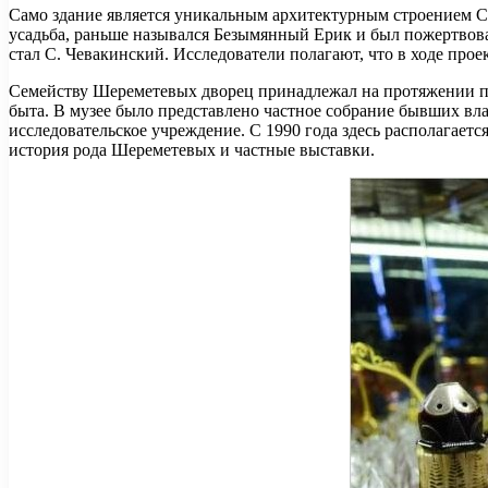
Само здание является уникальным архитектурным строением Са
усадьба, раньше назывался Безымянный Ерик и был пожертвова
стал С. Чевакинский. Исследователи полагают, что в ходе про
Семейству Шереметевых дворец принадлежал на протяжении пят
быта. В музее было представлено частное собрание бывших вла
исследовательское учреждение. С 1990 года здесь располагае
история рода Шереметевых и частные выставки.