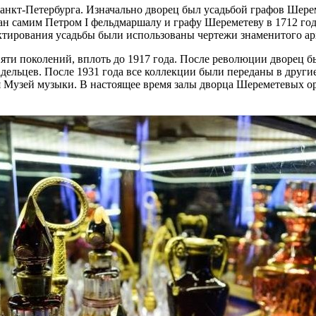
нкт-Петербурга. Изначально дворец был усадьбой графов Шереме
н самим Петром I фельдмаршалу и графу Шереметеву в 1712 году
ектирования усадьбы были использованы чертежи знаменитого ар
и поколений, вплоть до 1917 года. После революции дворец бы
дельцев. После 1931 года все коллекции были переданы в другие
тся Музей музыки. В настоящее время залы дворца Шереметевых 