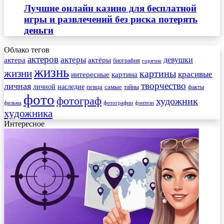
Лучшие онлайн казино для бесплатной
игры и развлечений без риска потерять
деньги
Облако тегов
актеров
актеры
актера
девушки
актёры
биография
горячие
жизнь
жизни
картины
красивые
интересные
картина
творчество
личная
личной
наследие
самые
певца
факты
тайны
фото
фотограф
художник
фильма
фотографии
фэнтези
художника
Интересное