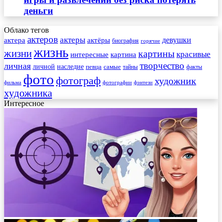
деньги
Облако тегов
актеров
актеры
актера
девушки
актёры
биография
горячие
жизнь
жизни
картины
красивые
интересные
картина
творчество
личная
личной
наследие
самые
певца
факты
тайны
фото
фотограф
художник
фильма
фотографии
фэнтези
художника
Интересное