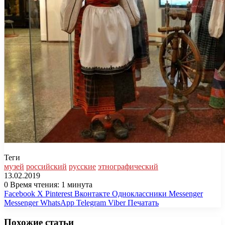
Теги
музей
российский
русские
этнографический
13.02.2019
0
Время чтения: 1 минута
Facebook
X
Pinterest
Вконтакте
Одноклассники
Messenger
Messenger
WhatsApp
Telegram
Viber
Печатать
Похожие статьи