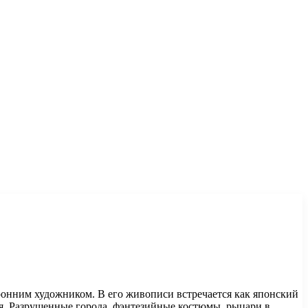
ронним художником. В его живописи встречается как японский
ая. Разрушенные города, фэнтезийные костюмы, рыцари в