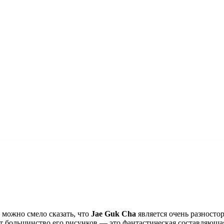
 можно смело сказать, что
Jae Guk Cha
является очень разносто
яет большинство его рисунков — это фантастическая составляющ