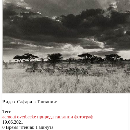
Видео. Сафари в Танзании:
Теги
aernout
overbeeke
природа
танзании
фотограф
19.06.2021
0
Время чтения: 1 минута