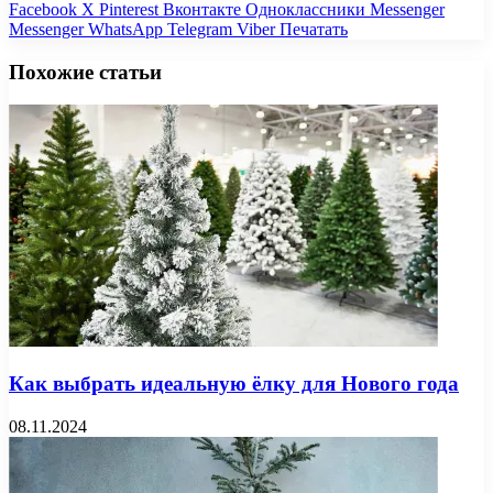
Facebook
X
Pinterest
Вконтакте
Одноклассники
Messenger
Messenger
WhatsApp
Telegram
Viber
Печатать
Похожие статьи
Как выбрать идеальную ёлку для Нового года
08.11.2024