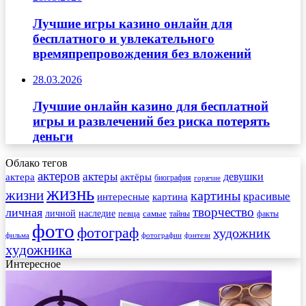
Лучшие игры казино онлайн для
бесплатного и увлекательного
времяпрепровождения без вложений
28.03.2026
Лучшие онлайн казино для бесплатной
игры и развлечений без риска потерять
деньги
Облако тегов
актеров
актеры
актера
девушки
актёры
биография
горячие
жизнь
жизни
картины
красивые
интересные
картина
творчество
личная
личной
наследие
самые
певца
факты
тайны
фото
фотограф
художник
фильма
фотографии
фэнтези
художника
Интересное