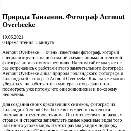
Природа Танзании. Фотограф Aernout
Overbeeke
19.06.2021
0
Время чтения: 1 минута
Aernout Overbeeke — очень известный фотограф, который
специализируется на пейзажной съёмке, анималистической
фотографии и фотопутешествиях. На этом сайте мы уже не
раз встречались с работами этого замечательного фотографа:
Aernout Overbeeke дикая природа голландского фотографа и
Голландский фотограф Aernout Overbeeke. Как вы уже могли
убедиться, на работы этого мастера фотографии стоит
посмотреть уже потому, что они живописны и по-своему
необычны.
Для создания своих красивейших снимков, фотограф из
Голландии Aernout Overbeeke вынужден практически
постоянно отсутствовать дома. Он путешествует по разным
странам и старается запечатлеть самые красивые виды того
или иного уголка мира. На этот раз мы увидим подборку
работ из серии «
Танзания
«. Природа африканской Танзании