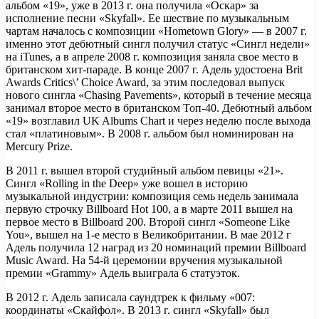
альбом «19», уже в 2013 г. она получила «Оскар» за
исполнение песни «Skyfall». Ее шествие по музыкальным
чартам началось с композиции «Hometown Glory» — в 2007 г.
именно этот дебютный сингл получил статус «Сингл недели»
на iTunes, а в апреле 2008 г. композиция заняла свое место в
британском хит-параде. В конце 2007 г. Адель удостоена Brit
Awards Critics\’ Choice Award, за этим последовал выпуск
нового сингла «Chasing Pavements», который в течение месяца
занимал второе место в британском Топ-40. Дебютный альбом
«19» возглавил UK Albums Chart и через неделю после выхода
стал «платиновым». В 2008 г. альбом был номинирован на
Mercury Prize.
В 2011 г. вышел второй студийный альбом певицы «21».
Сингл «Rolling in the Deep» уже вошел в историю
музыкальной индустрии: композиция семь недель занимала
первую строчку Billboard Hot 100, а в марте 2011 вышел на
первое место в Billboard 200. Второй сингл «Someone Like
You», вышел на 1-е место в Великобритании. В мае 2012 г
Адель получила 12 наград из 20 номинаций премии Billboard
Music Award. На 54-й церемонии вручения музыкальной
премии «Grammy» Адель выиграла 6 статуэток.
В 2012 г. Адель записала саундтрек к фильму «007:
координаты «Скайфол». В 2013 г. сингл «Skyfall» был