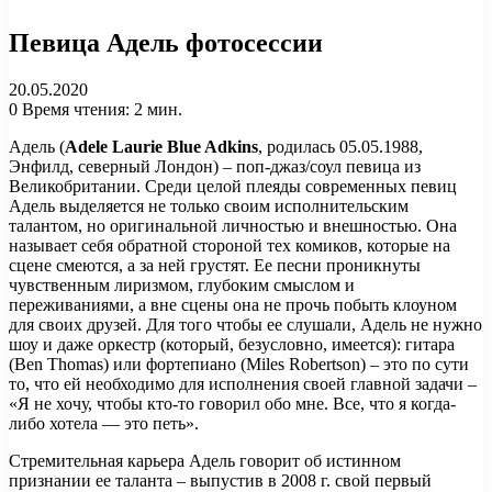
Певица Адель фотосессии
20.05.2020
0
Время чтения: 2 мин.
Адель (
Adele Laurie Blue Adkins
, родилась 05.05.1988,
Энфилд, северный Лондон) – поп-джаз/соул певица из
Великобритании. Среди целой плеяды современных певиц
Адель выделяется не только своим исполнительским
талантом, но оригинальной личностью и внешностью. Она
называет себя обратной стороной тех комиков, которые на
сцене смеются, а за ней грустят. Ее песни проникнуты
чувственным лиризмом, глубоким смыслом и
переживаниями, а вне сцены она не прочь побыть клоуном
для своих друзей. Для того чтобы ее слушали, Адель не нужно
шоу и даже оркестр (который, безусловно, имеется): гитара
(Ben Thomas) или фортепиано (Miles Robertson) – это по сути
то, что ей необходимо для исполнения своей главной задачи –
«Я не хочу, чтобы кто-то говорил обо мне. Все, что я когда-
либо хотела — это петь».
Стремительная карьера Адель говорит об истинном
признании ее таланта – выпустив в 2008 г. свой первый