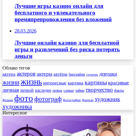
Лучшие игры казино онлайн для
бесплатного и увлекательного
времяпрепровождения без вложений
28.03.2026
Лучшие онлайн казино для бесплатной
игры и развлечений без риска потерять
деньги
Облако тегов
актеров
актеры
актера
девушки
актёры
биография
горячие
жизнь
жизни
картины
красивые
интересные
картина
творчество
личная
личной
наследие
самые
певца
факты
тайны
фото
фотограф
художник
фильма
фотографии
фэнтези
художника
Интересное