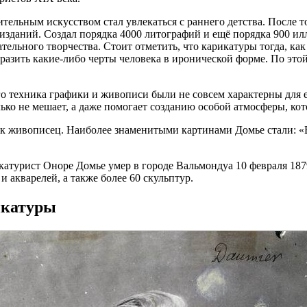
тельным искусством стал увлекаться с раннего детства. После то
 изданий. Создал порядка 4000 литографий и ещё порядка 900 
ательного творчества. Стоит отметить, что карикатуры тогда, к
азить какие-либо черты человека в иронической форме. По этой 
 техника графики и живописи были не совсем характерны для ег
ько не мешает, а даже помогает созданию особой атмосферы, ко
ак живописец. Наиболее знаменитыми картинами Домье стали: «В
турист Оноре Домье умер в городе Вальмондуа 10 февраля 1879 
и акварелей, а также более 60 скульптур.
икатуры