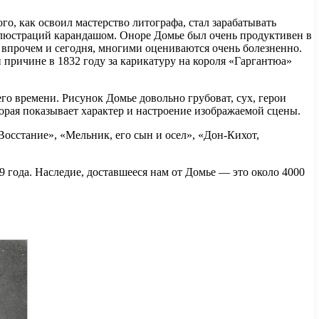
го, как освоил мастерство литографа, стал зарабатывать
иллюстраций карандашом. Оноре Домье был очень продуктивен в
ак впрочем и сегодня, многими оцениваются очень болезненно.
причине в 1832 году за карикатуру на короля «Гаргантюа»
о времени. Рисунок Домье довольно грубоват, сух, герои
торая показывает характер и настроение изображаемой сцены.
осстание», «Мельник, его сын и осел», «Дон-Кихот,
года. Наследие, доставшееся нам от Домье — это около 4000