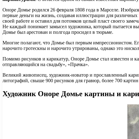
Оноре Домье родился 26 февраля 1808 года в Марселе. Изобрази
первые деньги на жизнь, создавая иллюстрации для различных
своей работе и оставил для потомков целый пласт своего замеч
Не каждый понимает замысел художника, который пытается выр
Домье был арестован и полгода просидел в тюрьме.
Многие полагают, что Домье был первым импрессионистом. Его
нарочито гротескны и нарочито утрированы, однако это нискол
Помимо рисунков и карикатур, Оноре Домье стал известен и к
отправляющийся на свадьбу», «Прачка».
Великий живописец, художник-новатор и прославленный карика
литографий, свыше 900 рисунков для гравюр, более 700 картин 
Художник Оноре Домье картины и кар