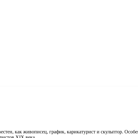
стен, как живописец, график, карикатурист и скульптор. Особ
ристов XIX века.