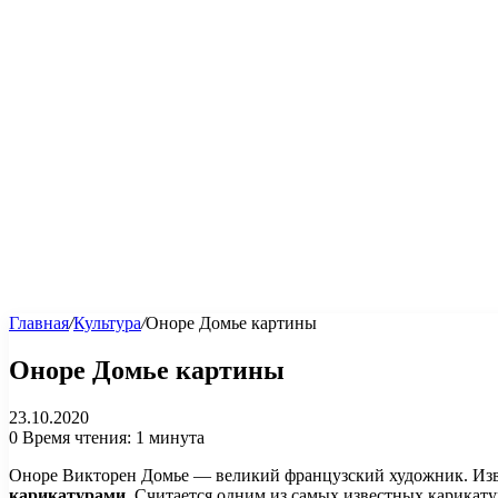
Главная
/
Культура
/
Оноре Домье картины
Оноре Домье картины
23.10.2020
0
Время чтения: 1 минута
Оноре Викторен Домье — великий французский художник. Изве
карикатурами
. Считается одним из самых известных карикату