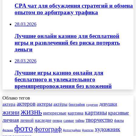
CPA чат для обсуждения стратегий и обмена
опытом по арбитражу трафика
28.03.2026
Лучшие онлайн казино для бесплатной
игры и развлечений без риска потерять
деньги
28.03.2026
Лучшие игры казино онлайн для
бесплатного и увлекательного
времяпрепровождения без вложений
Облако тегов
актеров
актеры
актера
девушки
актёры
биография
горячие
жизнь
жизни
картины
красивые
интересные
картина
творчество
личная
личной
наследие
самые
певца
факты
тайны
фото
фотограф
художник
фильма
фотографии
фэнтези