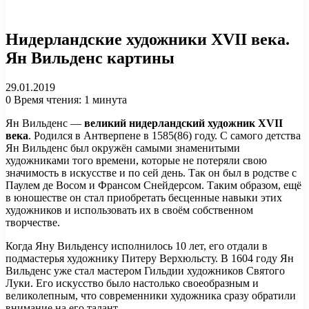
Нидерландские художники XVII века.
Ян Вильденс картины
29.01.2019
0
Время чтения: 1 минута
Ян Вильденс —
великий нидерландский художник XVII
века
. Родился в Антверпене в 1585(86) году. С самого детства
Ян Вильденс был окружён самыми знаменитыми
художниками того времени, которые не потеряли свою
значимость в искусстве и по сей день. Так он был в родстве с
Паулем де Восом и Франсом Снейдерсом. Таким образом, ещё
в юношестве он стал приобретать бесценные навыки этих
художников и использовать их в своём собственном
творчестве.
Когда Яну Вильденсу исполнилось 10 лет, его отдали в
подмастерья художнику Питеру Верхюльсту. В 1604 году Ян
Вильденс уже стал мастером Гильдии художников Святого
Луки. Его искусство было настолько своеобразным и
великолепным, что современники художника сразу обратили
внимание на его талант.