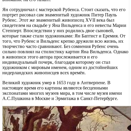
Ян сотрудничал с мастерской Рубенса. Стоит сказать, что его
портрет рисовал сам знаменитый художник Питер Пауль
Рубенс. Этот же знаменитый живописец XVII века был
свидетелем на свадьбе у Яна Вильденса и его невесты Марии
Степперт. Впоследствии у них родились двое сыновей,
которые также стали художниками: Ян Баптист и Еремия. От
того, что Рубенс и Вильденс крепко дружили всю жизнь, их
творчество часто сравнивают. Без сомнения Рубенс очень
сильно повлиял на стилистику картин Яна Вильденса. Однако
в живописи этого автора прослеживается и его
индивидуальный почерк, благодаря которому он стал
художником с мировым именем, одним из достойнейших
нидерландских живописцев всех времён.
Великий художник умер в 1653 году в Антверпене. В
настоящее время его картины являются бесценными
экспонатами многих музеев мира, в том числе музея имени
А.С.Пушкина в Москве и Эрмитажа в Санкт-Петербурге.