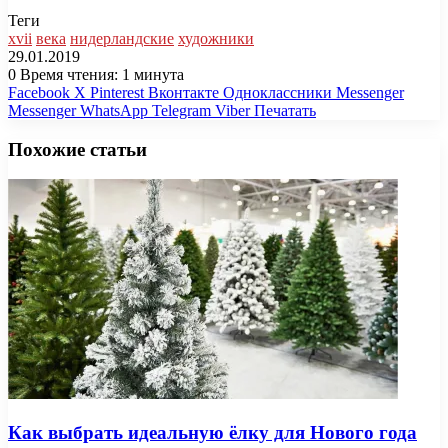
Теги
xvii
века
нидерландские
художники
29.01.2019
0
Время чтения: 1 минута
Facebook
X
Pinterest
Вконтакте
Одноклассники
Messenger
Messenger
WhatsApp
Telegram
Viber
Печатать
Похожие статьи
Как выбрать идеальную ёлку для Нового года