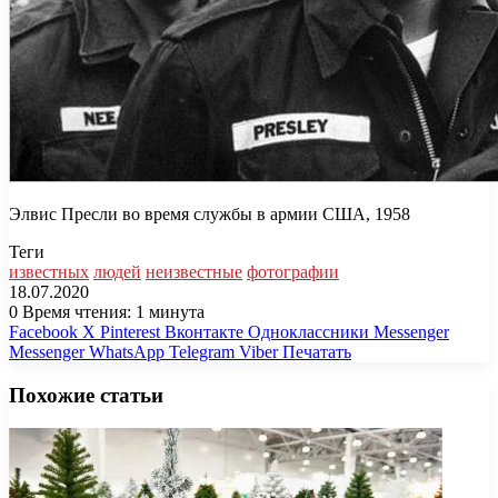
Элвис Пресли во время службы в армии США, 1958
Теги
известных
людей
неизвестные
фотографии
18.07.2020
0
Время чтения: 1 минута
Facebook
X
Pinterest
Вконтакте
Одноклассники
Messenger
Messenger
WhatsApp
Telegram
Viber
Печатать
Похожие статьи