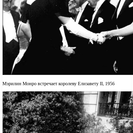
Мэрилин Монро встречает королеву Елизавету II, 1956