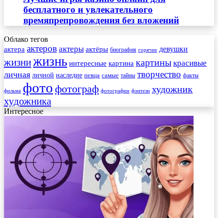
бесплатного и увлекательного
времяпрепровождения без вложений
Облако тегов
актеров
актеры
актера
девушки
актёры
биография
горячие
жизнь
жизни
картины
красивые
интересные
картина
творчество
личная
личной
наследие
самые
певца
факты
тайны
фото
фотограф
художник
фильма
фотографии
фэнтези
художника
Интересное