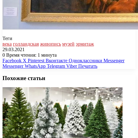
Теги
века
голландская
живопись
музей
эрмитаж
29.03.2021
0
Время чтения: 1 минута
Facebook
X
Pinterest
Вконтакте
Одноклассники
Messenger
Messenger
WhatsApp
Telegram
Viber
Печатать
Похожие статьи