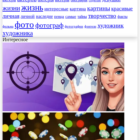
жизнь
жизни
картины
красивые
интересные
картина
творчество
личная
личной
наследие
самые
певца
факты
тайны
фото
фотограф
художник
фильма
фотографии
фэнтези
художника
Интересное