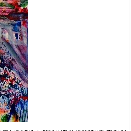
палочки, кружочки, загогулины, меня не покидает ощущение, что