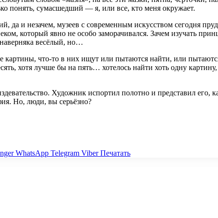
ько понять, сумасшедший — я, или все, кто меня окружает.
й, да и незачем, музеев с современным искусством сегодня пруд
овеком, который явно не особо заморачивался. Зачем изучать пр
 наверняка весёлый, но…
е картины, что-то в них ищут или пытаются найти, или пытаютс
есять, хотя лучше бы на пять… хотелось найти хоть одну картину
издевательство. Художник испортил полотно и представил его, к
фия. Но, люди, вы серьёзно?
nger
WhatsApp
Telegram
Viber
Печатать