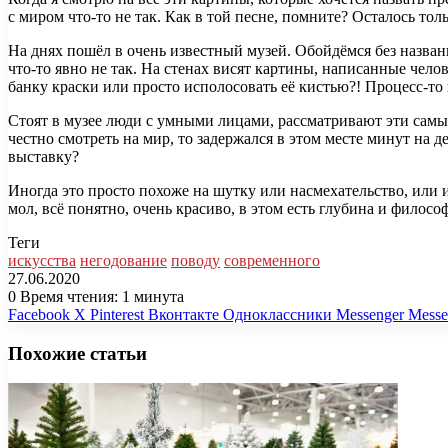
с миром что-то не так. Как в той песне, помните? Осталось тол
На днях пошёл в очень известный музей. Обойдёмся без названи
что-то явно не так. На стенах висят картины, написанные чел
банку краски или просто исполосовать её кистью?! Процесс-то
Стоят в музее люди с умными лицами, рассматривают эти самы
честно смотреть на мир, то задержался в этом месте минут на д
выставку?
Иногда это просто похоже на шутку или насмехательство, или 
мол, всё понятно, очень красиво, в этом есть глубина и филосо
Теги
искусства
негодование
поводу
современного
27.06.2020
0
Время чтения: 1 минута
Facebook
X
Pinterest
Вконтакте
Одноклассники
Messenger
Messe
Похожие статьи