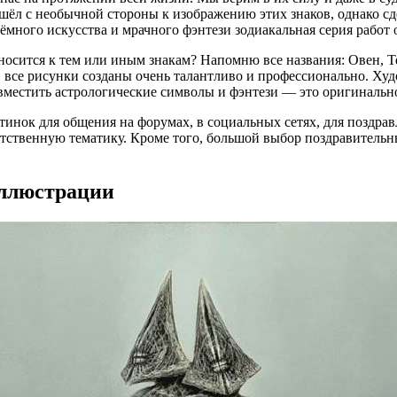
л с необычной стороны к изображению этих знаков, однако сде
много искусства и мрачного фэнтези зодиакальная серия работ 
осится к тем или иным знакам? Напомню все названия: Овен, Те
 все рисунки созданы очень талантливо и профессионально. Худо
вместить астрологические символы и фэнтези — это оригинально
тинок для общения на форумах, в социальных сетях, для поздра
ветственную тематику. Кроме того, большой выбор поздравитель
иллюстрации