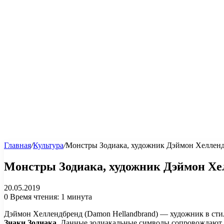
Главная
/
Культура
/
Монстры Зодиака, художник Дэймон Хеллен
Монстры Зодиака, художник Дэймон Хе
20.05.2019
0
Время чтения: 1 минута
Дэймон Хеллендбренд (Damon Hellandbrand) — художник в сти
Знаки Зодиака
. Данные зодиакальные символы сопровождают на