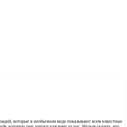
раций, которые в необычном виде показывают всем известные
у, которую они даруют каждому из нас. Нельзя сказать, что