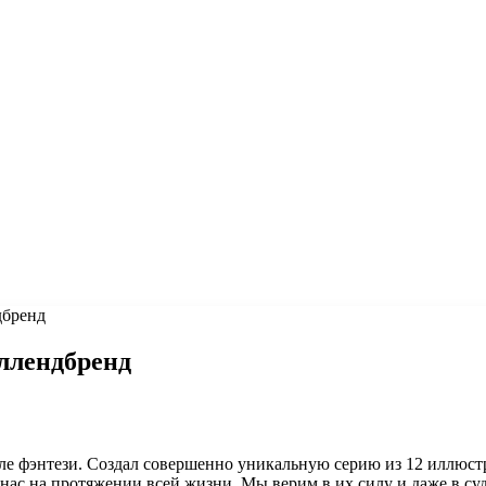
дбренд
ллендбренд
ле фэнтези. Создал совершенно уникальную серию из 12 иллюст
с на протяжении всей жизни. Мы верим в их силу и даже в судьб