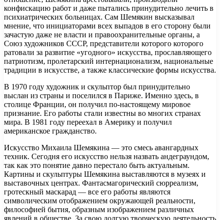
конфискацию работ и даже пытались принудительно лечить в
психиатрических больницах. Сам Шемякин высказывал
мнение, что инициаторами всех выпадов в его сторону были
зачастую даже не власти и правоохранительные органы, а
Союз художников СССР, представители которого которого
ратовали за развитие «угодного» искусства, прославляющего
патриотизм, пролетарский интернационализм, национальные
традиции в искусстве, а также классические формы искусства.
В 1970 году художник и скульптор был принудительно
выслан из страны и поселился в Париже. Именно здесь, в
столице Франции, он получил по-настоящему мировое
признание. Его работы стали известны во многих странах
мира. В 1981 году переехал в Америку и получил
американское гражданство.
Искусство Михаила Шемякина — это смесь авангардных
техник. Сегодня его искусство нельзя назвать андеграундом,
так как это понятие давно перестало быть актуальным.
Картины и скульптуры Шемякина выставляются в музеях и
выставочных центрах. Фантасмагорический сюрреализм,
гротескный маскарад — все его работы являются
символическим отображением окружающей реальности,
философией бытия, образным изображением различных
явлений в обществе. За свою долгую творческую деятельность