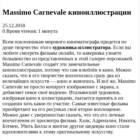
Massimo Carnevale киноиллюстрации
25.12.2018
0
Время чтения: 1 минута
Всем поклонникам мирового кинематографа придется по
душе творчество этого
художника-иллюстратора
. Если вы
любите смотреть фильмы онлайн, то наверняка узнаете
большинство из представленных в этой галерее персонажей.
Massimo Carnevale создаёт эти замечательные
киноиллюстрации, потому что сам влюблён в кино. Можно
сказать, что в его творчестве воплотились сразу два из
величайших искусств — кино и живопись. И всё же, Massimo
Carnevale не просто копирует изображение с экрана, а
добавляет некое своё видение. Итальянский художник,
изображая кино в иллюстрациях, пытается принять в их
создании хоть какое-то участие. Самые известные фильмы
приобретают на его рисунках своё второе воплощение.
Можно даже с уверенностью сказать, что это его личные
впечатления от просмотра фильма. Халк, Адреналин, Никита,
Бэтмен, Убить Билла и многие другие шедевры кино стали
вдохновителями к этому оригинальному искусству.