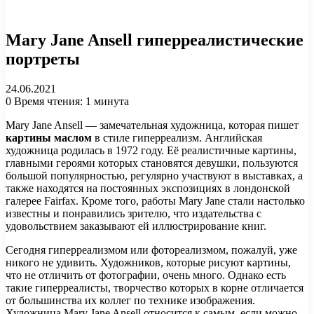
Mary Jane Ansell гиперреалистические
портреты
24.06.2021
0
Время чтения: 1 минута
Mary Jane Ansell — замечательная художница, которая пишет
картины маслом
в стиле гиперреализм. Английская
художница родилась в 1972 году. Её реалистичные картины,
главными героями которых становятся девушки, пользуются
большой популярностью, регулярно участвуют в выставках, а
также находятся на постоянных экспозициях в лондонской
галерее Fairfax. Кроме того, работы Mary Jane стали настолько
известны и понравились зрителю, что издательства с
удовольствием заказывают ей иллюстрирование книг.
Сегодня гиперреализмом или фотореализмом, пожалуй, уже
никого не удивить. Художников, которые рисуют картины,
что не отличить от фотографии, очень много. Однако есть
такие гиперреалисты, творчество которых в корне отличается
от большинства их коллег по технике изображения.
Художница Mary Jane Ansell относится к самым, если можно