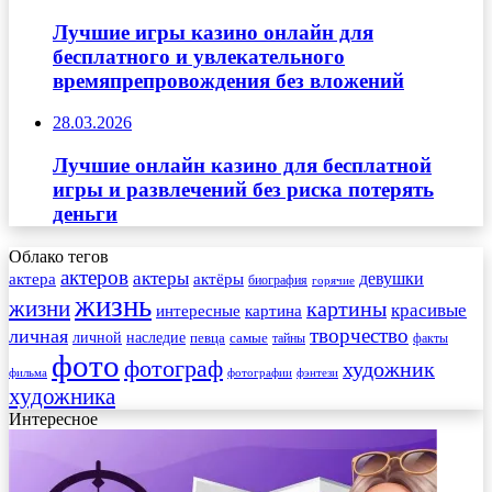
Лучшие игры казино онлайн для
бесплатного и увлекательного
времяпрепровождения без вложений
28.03.2026
Лучшие онлайн казино для бесплатной
игры и развлечений без риска потерять
деньги
Облако тегов
актеров
актеры
актера
девушки
актёры
биография
горячие
жизнь
жизни
картины
красивые
интересные
картина
творчество
личная
личной
наследие
самые
певца
факты
тайны
фото
фотограф
художник
фильма
фотографии
фэнтези
художника
Интересное