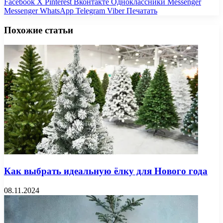
Facebook
X
Pinterest
Вконтакте
Одноклассники
Messenger
Messenger
WhatsApp
Telegram
Viber
Печатать
Похожие статьи
Как выбрать идеальную ёлку для Нового года
08.11.2024