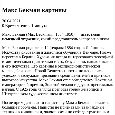
Макс Бекман картины
30.04.2021
0
Время чтения: 1 минута
Макс Бекман (Max Beckmann, 1884-1950) —
известный
немецкий художник
, яркий представитель экспрессионизма.
Макс Бекман родился в 12 февраля 1884 года в Лейпциге.
Искусству рисования и живописи обучался в Веймаре. Позже
переехал в Берлин. Художник всегда интересовался теософией
и мистическими практиками и это, безусловно, нашло отклик
в его искусстве. Его картины в экспрессионистической
манере, близкие к Новой Вещественности, пользовались
успехом и заслужили признание среди ценителей и критиков
высокого искусства. Макс Бекман стал обладателем Почётной
императорской премии, Золотой медали и других престижных
наград. С 1925 года являлся преподавателем живописи в
Штеделевском художественном институте.
После прихода к власти нацистов у Макса Бекмана начались
большие проблемы. Нацисты не признавали авангардные
техники в живописи и, являясь сами по себе деструктивным