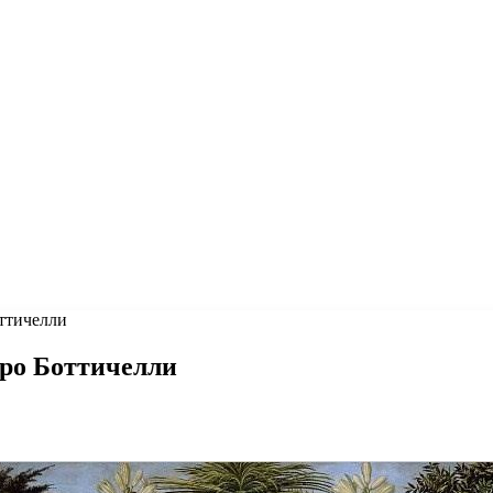
ттичелли
ро Боттичелли