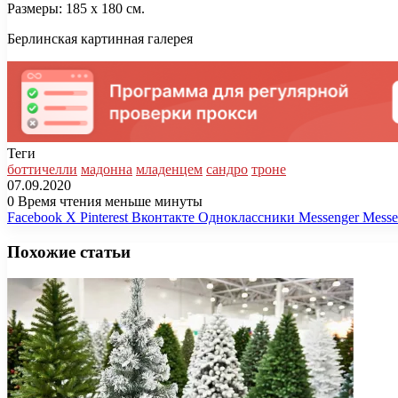
Размеры: 185 x 180 см.
Берлинская картинная галерея
Теги
боттичелли
мадонна
младенцем
сандро
троне
07.09.2020
0
Время чтения меньше минуты
Facebook
X
Pinterest
Вконтакте
Одноклассники
Messenger
Messe
Похожие статьи