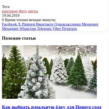
Теги
красивые
фото
цветы
19.04.2019
0
Время чтения меньше минуты
Facebook
X
Pinterest
Вконтакте
Одноклассники
Messenger
Messenger
WhatsApp
Telegram
Viber
Печатать
Похожие статьи
Как выбрать идеальную ёлку для Нового года