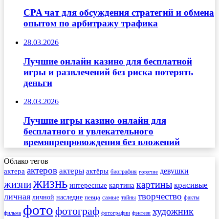
CPA чат для обсуждения стратегий и обмена
опытом по арбитражу трафика
28.03.2026
Лучшие онлайн казино для бесплатной
игры и развлечений без риска потерять
деньги
28.03.2026
Лучшие игры казино онлайн для
бесплатного и увлекательного
времяпрепровождения без вложений
Облако тегов
актеров
актеры
актера
девушки
актёры
биография
горячие
жизнь
жизни
картины
красивые
интересные
картина
творчество
личная
личной
наследие
самые
певца
факты
тайны
фото
фотограф
художник
фильма
фотографии
фэнтези