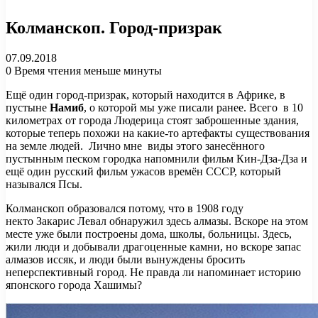
Колманскоп. Город-призрак
07.09.2018
0
Время чтения меньше минуты
Ещё один город-призрак, который находится в Африке, в
пустыне
Намиб
, о которой мы уже писали ранее. Всего в 10
километрах от города Людерица стоят заброшенные здания,
которые теперь похожи на какие-то артефакты существования
на земле людей. Лично мне виды этого занесённого
пустынным песком городка напомнили фильм Кин-Дза-Дза и
ещё один русский фильм ужасов времён СССР, который
назывался Псы.
Колманскоп образовался потому, что в 1908 году
некто Закарис Левал обнаружил здесь алмазы. Вскоре на этом
месте уже были построены дома, школы, больницы. Здесь,
жили люди и добывали драгоценные камни, но вскоре запас
алмазов иссяк, и люди были вынуждены бросить
неперспективный город. Не правда ли напоминает историю
японского города Хашимы?