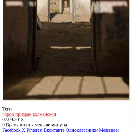
Теги
город-призрак
колманскоп
07.09.2018
0
Время чтения меньше минуты
Facebook
X
Pinterest
Вконтакте
Одноклассники
Messenger