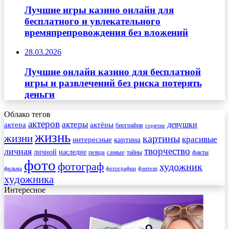
Лучшие игры казино онлайн для
бесплатного и увлекательного
времяпрепровождения без вложений
28.03.2026
Лучшие онлайн казино для бесплатной
игры и развлечений без риска потерять
деньги
Облако тегов
актеров
актеры
актера
девушки
актёры
биография
горячие
жизнь
жизни
картины
красивые
интересные
картина
творчество
личная
личной
наследие
самые
певца
факты
тайны
фото
фотограф
художник
фильма
фотографии
фэнтези
художника
Интересное