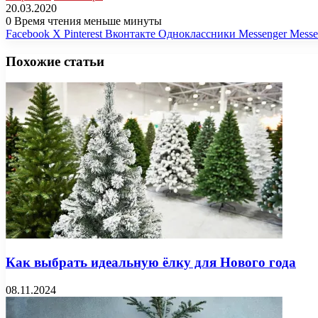
20.03.2020
0
Время чтения меньше минуты
Facebook
X
Pinterest
Вконтакте
Одноклассники
Messenger
Messe
Похожие статьи
Как выбрать идеальную ёлку для Нового года
08.11.2024