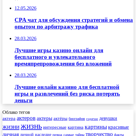
12.05.2026
CPA чат для обсуждения стратегий и обмена
опытом по арбитражу трафика
28.03.2026
Лучшие игры казино онлайн для
бесплатного и увлекательного
времяпрепровождения без вложений
28.03.2026
Лучшие онлайн казино для бесплатной
игры и развлечений без риска потерять
деньги
Облако тегов
актеров
актеры
актера
девушки
актёры
биография
горячие
жизнь
жизни
картины
красивые
интересные
картина
творчество
личная
личной
наследие
самые
певца
факты
тайны