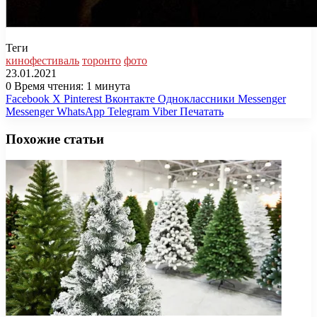
Теги
кинофестиваль
торонто
фото
23.01.2021
0
Время чтения: 1 минута
Facebook
X
Pinterest
Вконтакте
Одноклассники
Messenger
Messenger
WhatsApp
Telegram
Viber
Печатать
Похожие статьи