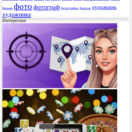
фото
фотограф
художник
фильма
фотографии
фэнтези
художника
Интересное