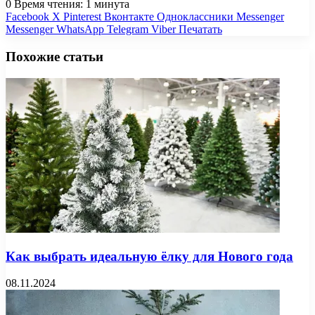
0
Время чтения: 1 минута
Facebook
X
Pinterest
Вконтакте
Одноклассники
Messenger
Messenger
WhatsApp
Telegram
Viber
Печатать
Похожие статьи
Как выбрать идеальную ёлку для Нового года
08.11.2024