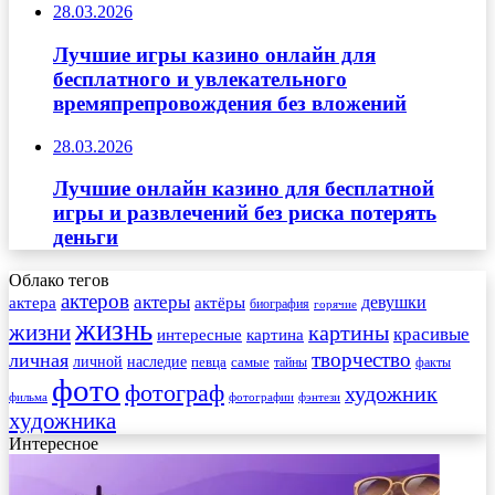
28.03.2026
Лучшие игры казино онлайн для
бесплатного и увлекательного
времяпрепровождения без вложений
28.03.2026
Лучшие онлайн казино для бесплатной
игры и развлечений без риска потерять
деньги
Облако тегов
актеров
актеры
актера
девушки
актёры
биография
горячие
жизнь
жизни
картины
красивые
интересные
картина
творчество
личная
личной
наследие
самые
певца
факты
тайны
фото
фотограф
художник
фильма
фотографии
фэнтези
художника
Интересное